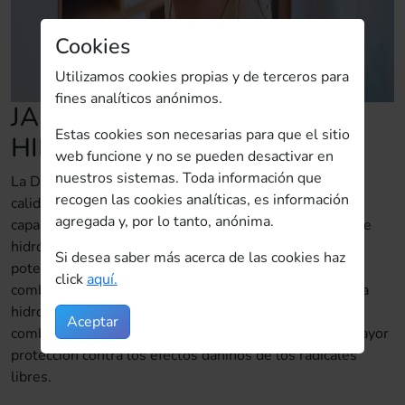
Cookies
Utilizamos cookies propias y de terceros para
fines analíticos anónimos.
JARRA DE AGUA
Estas cookies son necesarias para que el sitio
HIDROGENADA
web funcione y no se pueden desactivar en
nuestros sistemas. Toda información que
La DETOXH2 cuenta con los más altos estándares de
recogen las cookies analíticas, es información
calidad y fabricación. Este equipo portátil tiene una
agregada y, por lo tanto, anónima.
capacidad de 1,5 litros y un alto poder de producción de
hidrógeno, resultando ser una herramienta antiedad
Si desea saber más acerca de las cookies haz
potente que ayuda a eliminar los radicales libres y
click
aquí.
combate el envejecimiento. Un consumo diario de agua
hidrogenada producida por nuestra DETOXH2 ayuda a
Aceptar
combatir el envejecimiento, ya que proporciona una mayor
protección contra los efectos dañinos de los radicales
libres.