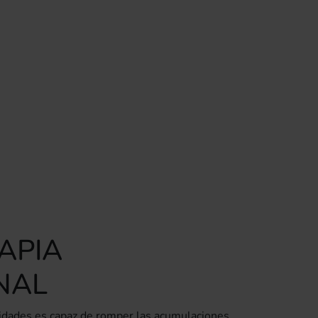
APIA
NAL
midades es capaz de romper las acumulaciones