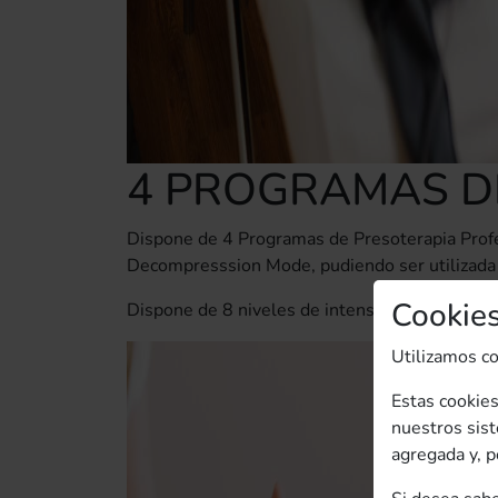
4 PROGRAMAS D
Dispone de 4 Programas de Presoterapia Profes
Decompresssion Mode, pudiendo ser utilizada p
Cookie
Dispone de 8 niveles de intensidad para los 4
Utilizamos co
Estas cookies
nuestros sist
agregada y, p