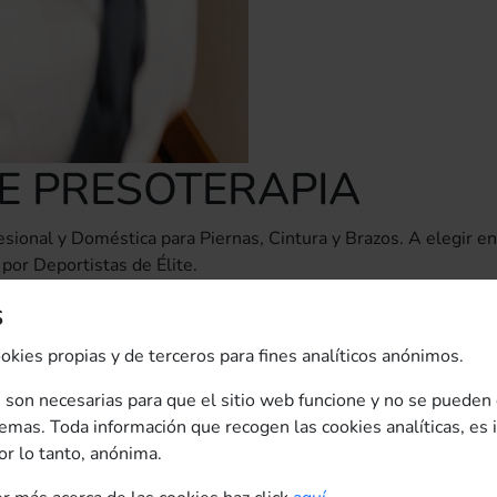
E PRESOTERAPIA
ional y Doméstica para Piernas, Cintura y Brazos. A elegir e
or Deportistas de Élite.
s
 Programas, pudiendo así elegir el que mejor se adapte a sus n
okies propias y de terceros para fines analíticos anónimos.
 son necesarias para que el sitio web funcione y no se pueden 
emas. Toda información que recogen las cookies analíticas, es
or lo tanto, anónima.