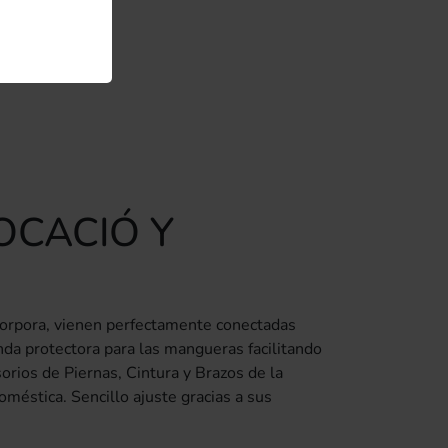
OCACIÓ Y
orpora, vienen perfectamente conectadas
nda protectora para las mangueras facilitando
sorios de Piernas, Cintura y Brazos de la
méstica. Sencillo ajuste gracias a sus