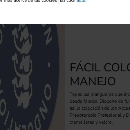
r más acerca de las cookies haz click
aquí.
FÁCIL COL
MANEJO
Todas las mangueras que inc
desde fábrica. Dispone de fu
así la colocación de los Acce
Presoterapia Profesional y Do
cremalleras y velcro.