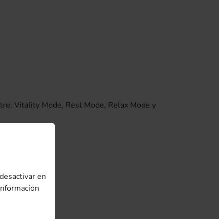
ntre: Vitality Mode, Rest Mode, Relax Mode y
ecesidades.
desactivar en
 información